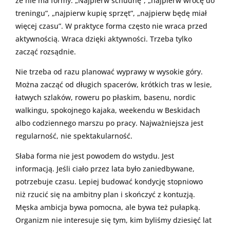
że nie ma formy. „Najpierw schudnę”, „najpierw wrócę do
treningu”, „najpierw kupię sprzęt”, „najpierw będę miał
więcej czasu”. W praktyce forma często nie wraca przed
aktywnością. Wraca dzięki aktywności. Trzeba tylko
zacząć rozsądnie.
Nie trzeba od razu planować wyprawy w wysokie góry.
Można zacząć od długich spacerów, krótkich tras w lesie,
łatwych szlaków, roweru po płaskim, basenu, nordic
walkingu, spokojnego kajaka, weekendu w Beskidach
albo codziennego marszu po pracy. Najważniejsza jest
regularność, nie spektakularność.
Słaba forma nie jest powodem do wstydu. Jest
informacją. Jeśli ciało przez lata było zaniedbywane,
potrzebuje czasu. Lepiej budować kondycję stopniowo
niż rzucić się na ambitny plan i skończyć z kontuzją.
Męska ambicja bywa pomocna, ale bywa też pułapką.
Organizm nie interesuje się tym, kim byliśmy dziesięć lat