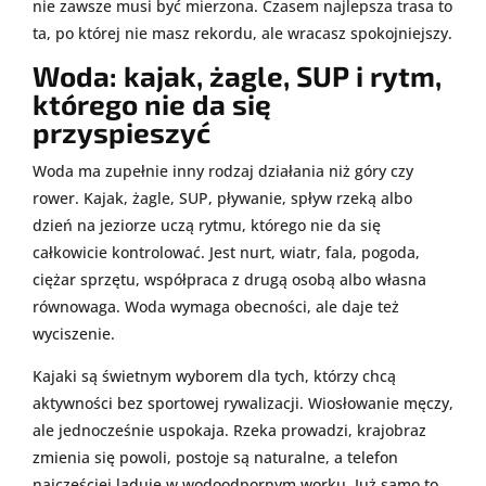
nie zawsze musi być mierzona. Czasem najlepsza trasa to
ta, po której nie masz rekordu, ale wracasz spokojniejszy.
Woda: kajak, żagle, SUP i rytm,
którego nie da się
przyspieszyć
Woda ma zupełnie inny rodzaj działania niż góry czy
rower. Kajak, żagle, SUP, pływanie, spływ rzeką albo
dzień na jeziorze uczą rytmu, którego nie da się
całkowicie kontrolować. Jest nurt, wiatr, fala, pogoda,
ciężar sprzętu, współpraca z drugą osobą albo własna
równowaga. Woda wymaga obecności, ale daje też
wyciszenie.
Kajaki są świetnym wyborem dla tych, którzy chcą
aktywności bez sportowej rywalizacji. Wiosłowanie męczy,
ale jednocześnie uspokaja. Rzeka prowadzi, krajobraz
zmienia się powoli, postoje są naturalne, a telefon
najczęściej ląduje w wodoodpornym worku. Już samo to