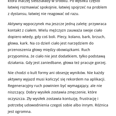
która inaczej siedziałaby w środku. Po wysiłku często
łatwiej rozmawiać spokojnie, łatwiej spojrzeć na problem
z dystansu, łatwiej nie reagować od razu.
Aktywny wypoczynek ma jeszcze jedną zaletę: przywraca
kontakt z ciałem. Wielu mężczyzn zauważa swoje ciało
dopiero wtedy, gdy coś boli. Plecy, kolano, bark, brzuch,
głowa, kark. Na co dzień ciało jest narzędziem do
przenoszenia głowy między obowiązkami. Ruch
przypomina, że ciało nie jest dodatkiem, tylko podstawą
działania. Gdy jest zaniedbane, głowa też pracuje gorzej.
Nie chodzi o kult formy ani obsesję wyników. Nie każdy
aktywny wyjazd musi kończyć się rekordem na aplikacji.
Regeneracyjny ruch powinien być wymagający, ale nie
niszczący. Dobry wysiłek zostawia zmęczenie, które
oczyszcza. Zły wysiłek zostawia kontuzję, frustrację i
potrzebę udowodnienia czegoś sobie albo innym. Różnica
jest ogromna.