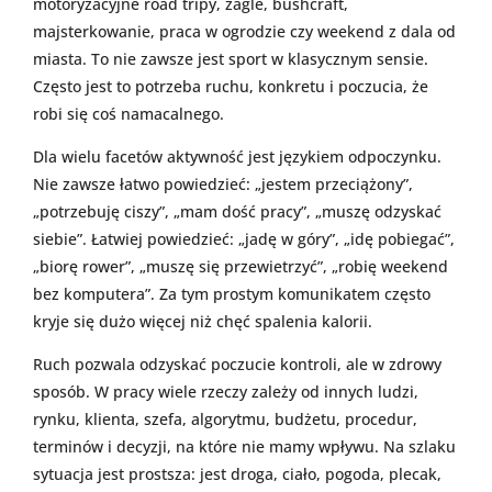
motoryzacyjne road tripy, żagle, bushcraft,
majsterkowanie, praca w ogrodzie czy weekend z dala od
miasta. To nie zawsze jest sport w klasycznym sensie.
Często jest to potrzeba ruchu, konkretu i poczucia, że
robi się coś namacalnego.
Dla wielu facetów aktywność jest językiem odpoczynku.
Nie zawsze łatwo powiedzieć: „jestem przeciążony”,
„potrzebuję ciszy”, „mam dość pracy”, „muszę odzyskać
siebie”. Łatwiej powiedzieć: „jadę w góry”, „idę pobiegać”,
„biorę rower”, „muszę się przewietrzyć”, „robię weekend
bez komputera”. Za tym prostym komunikatem często
kryje się dużo więcej niż chęć spalenia kalorii.
Ruch pozwala odzyskać poczucie kontroli, ale w zdrowy
sposób. W pracy wiele rzeczy zależy od innych ludzi,
rynku, klienta, szefa, algorytmu, budżetu, procedur,
terminów i decyzji, na które nie mamy wpływu. Na szlaku
sytuacja jest prostsza: jest droga, ciało, pogoda, plecak,