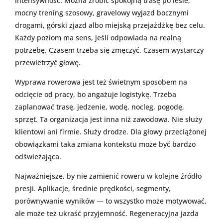
intensywność. Można zrobić spokojną trasę po lesie,
mocny trening szosowy, gravelowy wyjazd bocznymi
drogami, górski zjazd albo miejską przejażdżkę bez celu.
Każdy poziom ma sens, jeśli odpowiada na realną
potrzebę. Czasem trzeba się zmęczyć. Czasem wystarczy
przewietrzyć głowę.
Wyprawa rowerowa jest też świetnym sposobem na
odcięcie od pracy, bo angażuje logistykę. Trzeba
zaplanować trasę, jedzenie, wodę, nocleg, pogodę,
sprzęt. Ta organizacja jest inna niż zawodowa. Nie służy
klientowi ani firmie. Służy drodze. Dla głowy przeciążonej
obowiązkami taka zmiana kontekstu może być bardzo
odświeżająca.
Najważniejsze, by nie zamienić roweru w kolejne źródło
presji. Aplikacje, średnie prędkości, segmenty,
porównywanie wyników — to wszystko może motywować,
ale może też ukraść przyjemność. Regeneracyjna jazda