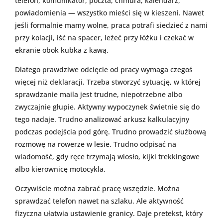
telefon, komunikator, poczta, chmura, kalendarz,
powiadomienia — wszystko mieści się w kieszeni. Nawet
jeśli formalnie mamy wolne, praca potrafi siedzieć z nami
przy kolacji, iść na spacer, leżeć przy łóżku i czekać w
ekranie obok kubka z kawą.
Dlatego prawdziwe odcięcie od pracy wymaga czegoś
więcej niż deklaracji. Trzeba stworzyć sytuację, w której
sprawdzanie maila jest trudne, niepotrzebne albo
zwyczajnie głupie. Aktywny wypoczynek świetnie się do
tego nadaje. Trudno analizować arkusz kalkulacyjny
podczas podejścia pod górę. Trudno prowadzić służbową
rozmowę na rowerze w lesie. Trudno odpisać na
wiadomość, gdy ręce trzymają wiosło, kijki trekkingowe
albo kierownicę motocykla.
Oczywiście można zabrać pracę wszędzie. Można
sprawdzać telefon nawet na szlaku. Ale aktywność
fizyczna ułatwia ustawienie granicy. Daje pretekst, który