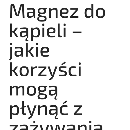
Magnez do
kąpieli –
jakie
korzyści
mogą
płynąć z
zażywania