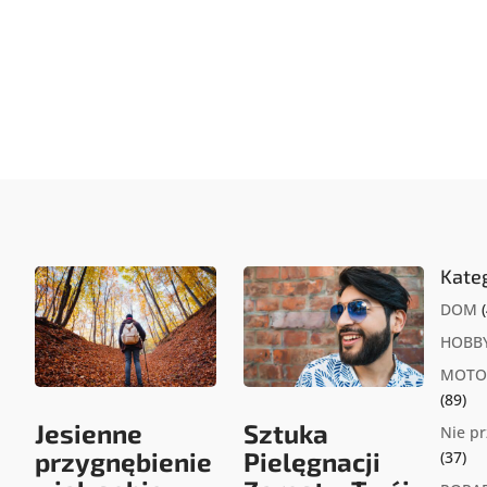
Kate
DOM
(
HOBB
MOTO
(89)
Jesienne
Sztuka
Nie p
przygnębienie
Pielęgnacji
(37)