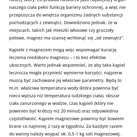
naszego ciała pełni funkcję bariery ochronnej, a więc nie
przepuszcza do wnętrza organizmu żadnych substancji
pochodzących z zewnątrz. Dowiedziono jednak, że w
miejscach, takich jak mieszki włosowe czy gruczoły
potowe, magnez ma szansę wchłonąć się „od zewnątrz”.
Kąpiele z magnezem mogą więc wspomagać kurację
leczenia niedoboru magnezu – i to bez efektów
ubocznych. Warto jednak wspomnieć, że aby taka kąpiel
lecznicza mogła przynieść wymierne korzyści, najpierw
muszą być zachowane jej właściwe parametry. Będą to
m.in. właściwa temperatura wody (która powinna być
nieco wyższa niż temperatura ludzkiego ciała), obszar
ciała zanurzonego w wodzie, czas kąpieli (który nie
powinien być krótszy niż 20 minut) oraz odpowiednia
częstotliwość. Kąpiele magnezowe powinny być bowiem
brane co najmniej 2 razy w tygodniu. Za każdym razem
do wanny należy wsypać ok. 0,5-1 kg soli magnezowej.