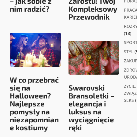
– jak sobie z
Zarostu: Twój
PORA
nim radzić?
Kompleksowy
PRACA
Przewodnik
KARIE
ROZR
(18)
SPOR
STYL
(
ZAKU
ZDROW
UROD
W co przebrać
się na
Swarovski
ŻYCIE,
ZWIĄZK
Halloween?
Bransoletki –
SEKS
(
Najlepsze
elegancja i
pomysły na
luksus na
niezapomnian
wyciągnięcie
e kostiumy
ręki