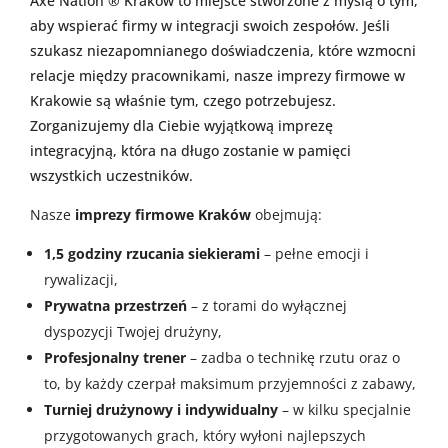
Axe Nation ® Kraków to miejsce stworzone z myślą o tym,
aby wspierać firmy w integracji swoich zespołów. Jeśli
szukasz niezapomnianego doświadczenia, które wzmocni
relacje między pracownikami, nasze imprezy firmowe w
Krakowie są właśnie tym, czego potrzebujesz.
Zorganizujemy dla Ciebie wyjątkową imprezę
integracyjną, która na długo zostanie w pamięci
wszystkich uczestników.
Nasze
imprezy firmowe Kraków
obejmują:
1,5 godziny rzucania siekierami
– pełne emocji i
rywalizacji,
Prywatna przestrzeń
– z torami do wyłącznej
dyspozycji Twojej drużyny,
Profesjonalny trener
– zadba o technikę rzutu oraz o
to, by każdy czerpał maksimum przyjemności z zabawy,
Turniej drużynowy i indywidualny
– w kilku specjalnie
przygotowanych grach, który wyłoni najlepszych