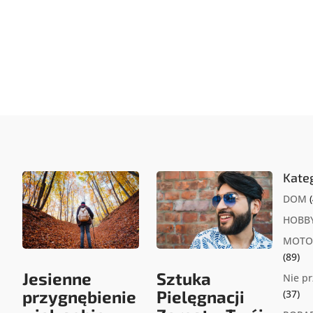
Kate
DOM
(
HOBB
MOTO
(89)
Jesienne
Sztuka
Nie p
przygnębienie
Pielęgnacji
(37)