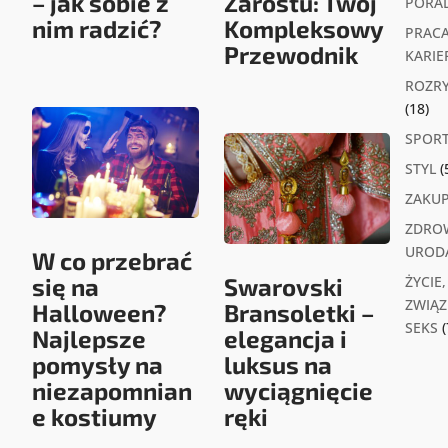
– jak sobie z
Zarostu: Twój
PORA
nim radzić?
Kompleksowy
PRACA
Przewodnik
KARIE
ROZR
(18)
SPOR
STYL
(
ZAKU
ZDROW
UROD
W co przebrać
się na
Swarovski
ŻYCIE,
ZWIĄZK
Halloween?
Bransoletki –
SEKS
(
Najlepsze
elegancja i
pomysły na
luksus na
niezapomnian
wyciągnięcie
e kostiumy
ręki