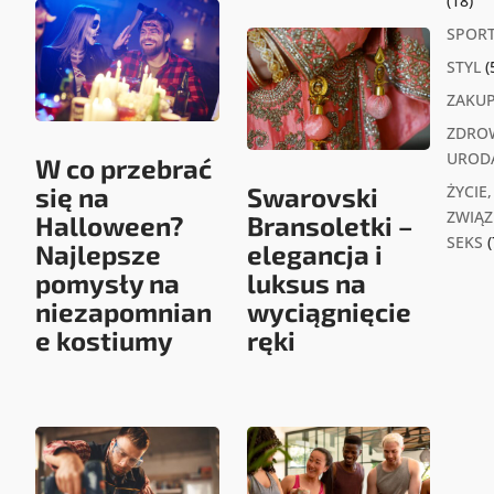
(18)
SPOR
STYL
(
ZAKU
ZDROW
UROD
W co przebrać
się na
Swarovski
ŻYCIE,
ZWIĄZK
Halloween?
Bransoletki –
SEKS
(
Najlepsze
elegancja i
pomysły na
luksus na
niezapomnian
wyciągnięcie
e kostiumy
ręki