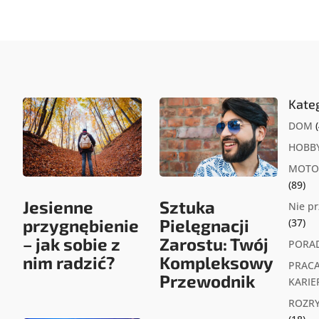
Kate
DOM
(
HOBB
MOTO
(89)
Jesienne
Sztuka
Nie p
przygnębienie
Pielęgnacji
(37)
– jak sobie z
Zarostu: Twój
PORA
nim radzić?
Kompleksowy
PRACA
Przewodnik
KARIE
ROZR