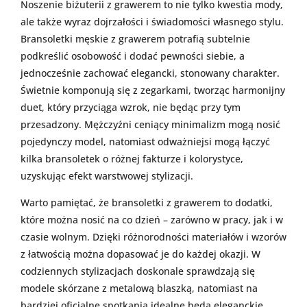
Noszenie biżuterii z grawerem to nie tylko kwestia mody,
ale także wyraz dojrzałości i świadomości własnego stylu.
Bransoletki męskie z grawerem potrafią subtelnie
podkreślić osobowość i dodać pewności siebie, a
jednocześnie zachować elegancki, stonowany charakter.
Świetnie komponują się z zegarkami, tworząc harmonijny
duet, który przyciąga wzrok, nie będąc przy tym
przesadzony. Mężczyźni ceniący minimalizm mogą nosić
pojedynczy model, natomiast odważniejsi mogą łączyć
kilka bransoletek o różnej fakturze i kolorystyce,
uzyskując efekt warstwowej stylizacji.
Warto pamiętać, że bransoletki z grawerem to dodatki,
które można nosić na co dzień – zarówno w pracy, jak i w
czasie wolnym. Dzięki różnorodności materiałów i wzorów
z łatwością można dopasować je do każdej okazji. W
codziennych stylizacjach doskonale sprawdzają się
modele skórzane z metalową blaszką, natomiast na
bardziej oficjalne spotkania idealne będą eleganckie