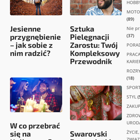
HOBB
MOTO
(89)
Jesienne
Sztuka
Nie p
przygnębienie
Pielęgnacji
(37)
– jak sobie z
Zarostu: Twój
PORA
nim radzić?
Kompleksowy
PRACA
Przewodnik
KARIE
ROZR
(18)
SPOR
STYL
(
ZAKU
ZDROW
UROD
W co przebrać
się na
Swarovski
ŻYCIE,
ZWIĄZK