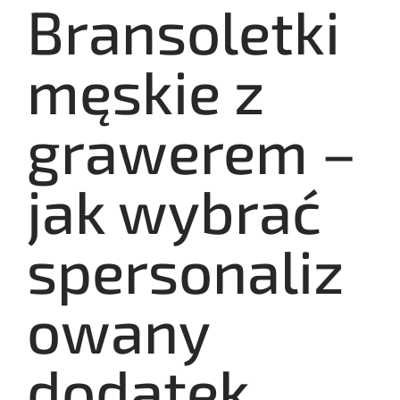
Bransoletki
męskie z
grawerem –
jak wybrać
spersonaliz
owany
dodatek,