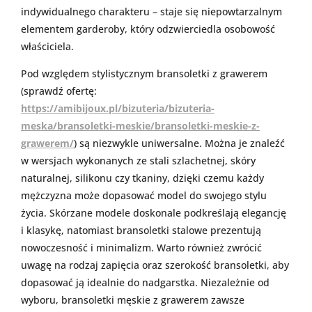
indywidualnego charakteru – staje się niepowtarzalnym
elementem garderoby, który odzwierciedla osobowość
właściciela.
Pod względem stylistycznym bransoletki z grawerem
(sprawdź ofertę:
https://amibijoux.pl/bizuteria/bizuteria-
meska/bransoletki-meskie/bransoletki-meskie-z-
grawerem/
) są niezwykle uniwersalne. Można je znaleźć
w wersjach wykonanych ze stali szlachetnej, skóry
naturalnej, silikonu czy tkaniny, dzięki czemu każdy
mężczyzna może dopasować model do swojego stylu
życia. Skórzane modele doskonale podkreślają elegancję
i klasykę, natomiast bransoletki stalowe prezentują
nowoczesność i minimalizm. Warto również zwrócić
uwagę na rodzaj zapięcia oraz szerokość bransoletki, aby
dopasować ją idealnie do nadgarstka. Niezależnie od
wyboru, bransoletki męskie z grawerem zawsze