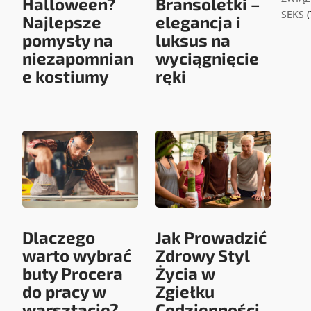
Halloween?
Bransoletki –
SEKS
(
Najlepsze
elegancja i
pomysły na
luksus na
niezapomnian
wyciągnięcie
e kostiumy
ręki
Dlaczego
Jak Prowadzić
warto wybrać
Zdrowy Styl
buty Procera
Życia w
do pracy w
Zgiełku
warsztacie?
Codzienności