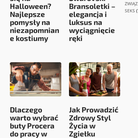
ZWIĄZK
Halloween?
Bransoletki –
SEKS
(
Najlepsze
elegancja i
pomysły na
luksus na
niezapomnian
wyciągnięcie
e kostiumy
ręki
Dlaczego
Jak Prowadzić
warto wybrać
Zdrowy Styl
buty Procera
Życia w
do pracy w
Zgiełku