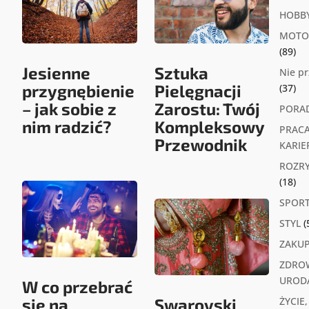
HOBB
MOTO
(89)
Jesienne
Sztuka
Nie p
przygnębienie
Pielęgnacji
(37)
– jak sobie z
Zarostu: Twój
PORA
nim radzić?
Kompleksowy
PRACA
Przewodnik
KARIE
ROZR
(18)
SPOR
STYL
(
ZAKU
ZDROW
UROD
W co przebrać
się na
Swarovski
ŻYCIE,