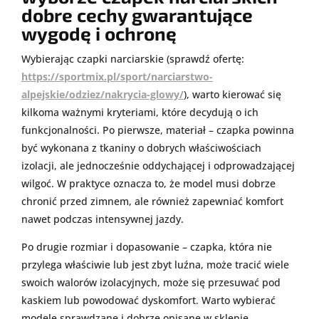
dobre cechy gwarantujące
wygodę i ochronę
Wybierając czapki narciarskie (sprawdź ofertę:
https://sportmix.pl/sport/narciarstwo-
alpejskie/odziez/nakrycia-glowy/
), warto kierować się
kilkoma ważnymi kryteriami, które decydują o ich
funkcjonalności. Po pierwsze, materiał – czapka powinna
być wykonana z tkaniny o dobrych właściwościach
izolacji, ale jednocześnie oddychającej i odprowadzającej
wilgoć. W praktyce oznacza to, że model musi dobrze
chronić przed zimnem, ale również zapewniać komfort
nawet podczas intensywnej jazdy.
Po drugie rozmiar i dopasowanie – czapka, która nie
przylega właściwie lub jest zbyt luźna, może tracić wiele
swoich walorów izolacyjnych, może się przesuwać pod
kaskiem lub powodować dyskomfort. Warto wybierać
modele sprawdzane i dobrze opisane w sklepie