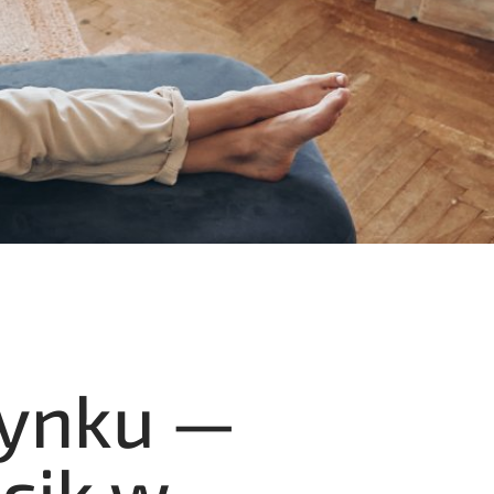
ynku —
cik w