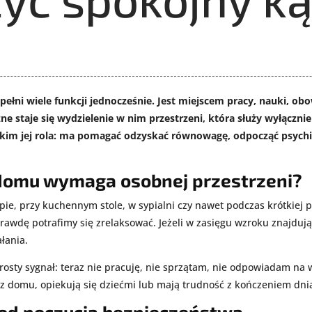
ełni wiele funkcji jednocześnie. Jest miejscem pracy, nauki, ob
ne staje się wydzielenie w nim przestrzeni, która służy wyłączni
kim jej rola: ma pomagać odzyskać równowagę, odpocząć psychiczn
domu wymaga osobnej przestrzeni?
ie, przy kuchennym stole, w sypialni czy nawet podczas krótkiej
rawdę potrafimy się zrelaksować. Jeżeli w zasięgu wzroku znajdują
ałania.
ty sygnał: teraz nie pracuję, nie sprzątam, nie odpowiadam na wi
ją z domu, opiekują się dziećmi lub mają trudność z kończeniem d
 od poczucia bezpieczeństwa