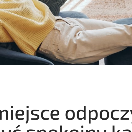
iejsce odpocz
zyć spokojny ką