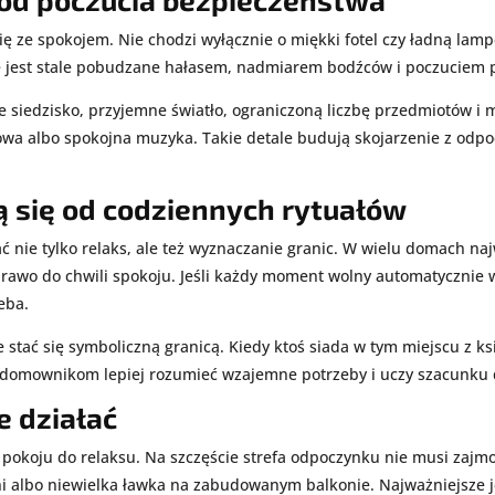
 ze spokojem. Nie chodzi wyłącznie o miękki fotel czy ładną lampę
ie jest stale pobudzane hałasem, nadmiarem bodźców i poczuciem p
 siedzisko, przyjemne światło, ograniczoną liczbę przedmiotów i
chowa albo spokojna muzyka. Takie detale budują skojarzenie z odpo
ą się od codziennych rytuałów
ie tylko relaks, ale też wyznaczanie granic. W wielu domach naj
awo do chwili spokoju. Jeśli każdy moment wolny automatycznie 
eba.
stać się symboliczną granicą. Kiedy ktoś siada w tym miejscu z k
a domownikom lepiej rozumieć wzajemne potrzeby i uczy szacunku 
e działać
okoju do relaksu. Na szczęście strefa odpoczynku nie musi zajm
lni albo niewielka ławka na zabudowanym balkonie. Najważniejsze je