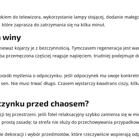
kiem do telewizora, wykorzystanie lampy stojącej, dodanie małego 
 które zaprasza do zatrzymania się na kilka minut.
a winy
eważ kojarzy je z bezczynnością. Tymczasem regeneracja jest waru
oba przemęczona częściej reaguje napięciem, trudniej podejmuje dec
sób myślenia o odpoczynku. Jeśli odpoczynek ma swoje konkretne
y sen. Nie musi trwać długo. Czasem wystarczy kwadrans ciszy, kil
oczynku przed chaosem?
 tej przestrzeni. Jeśli fotel relaksacyjny szybko zamienia się w 
ić prostą zasadę: ta strefa nie służy do przechowywania przypadkow
 dekoracji i wybór przedmiotów, które rzeczywiście wspierają odp