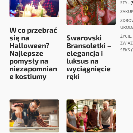
STYL
(
ZAKU
ZDROW
UROD
W co przebrać
się na
Swarovski
ŻYCIE,
ZWIĄZK
Halloween?
Bransoletki –
SEKS
(
Najlepsze
elegancja i
pomysły na
luksus na
niezapomnian
wyciągnięcie
e kostiumy
ręki