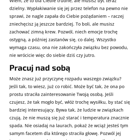
Wiem, że to dla Ciebie trudne, ale musisz być teraz
dzielny. Wypłakiwanie się jej przez telefon na pewno nie
sprawi, że nagle zapała do Ciebie pożądaniem – raczej
zniechęcisz ją jeszcze bardziej. To boli, ale musisz
zachować zimną krew. Pozwól, niech emocje trochę
ostygną, a później zastanów się, co dalej. Wszystko
wymaga czasu, ona nie zakończyła związku bez powodu,
nie wrócicie więc do siebie dziś czy jutro.
Pracuj nad sobą
Może znasz już przyczynę rozpadu waszego związku?
Jeśli tak, to wiesz, już co robić. Może być tak, że ona po
prostu straciła zainteresowanie Twoją osobą. Jeśli
czujesz, że tak mogło być, włóż trochę wysiłku, by stać się
bardziej interesujący. Bywa tak, że ludzie w związkach
czują, że nie muszą się już starać i temperatura znacznie
spada. Nie osiadaj na laurach, pokaż że wciąż jesteś tym
samym facetem dla którego straciła głowę. Pozwól jej