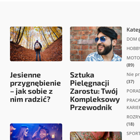
Kate
DOM
(
HOBB
MOTO
(89)
Jesienne
Sztuka
Nie p
przygnębienie
Pielęgnacji
(37)
– jak sobie z
Zarostu: Twój
PORA
nim radzić?
Kompleksowy
PRACA
Przewodnik
KARIE
ROZR
(18)
SPOR