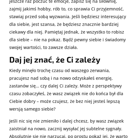
jeszcze raz poczuć te emocje, zapisz się na siłownię,
zajmij jakimś hobby, rób to, co sprawia Ci przyjemność,
stawiaj przed sobą wyzwania. Jeśli będziesz interesujący
dla siebie, jest szansa, że będziesz znacznie bardziej
ciekawy dla niej. Pamiętaj jednak, że wszystko to robisz
dla siebie – nie na pokaz. Bądź pewny siebie i świadomy
swojej wartości, to zawsze działa.
Daj jej znać, że Ci zależy
Kiedy minęło trochę czasu od waszego zerwania,
pracujesz nad sobą i na nowo odzyskałeś energię,
zastanów się… czy dalej Ci zależy. Może z perspektywy
czasu zobaczyłeś, że wasz związek nie do końca był dla
Ciebie dobry – może czujesz, że bez niej jesteś lepszą
wersją samego siebie?
Jeśli nic się nie zmieniło i dalej chcesz, by wasz związek
zaistniał na nowo, zacznij wysyłać jej subtelne sygnały.
Absolutnie się nie narzucaj, po prostu pokaż jej, że warto