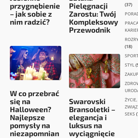
przygnębienie
Pielęgnacji
(37)
– jak sobie z
Zarostu: Twój
PORA
nim radzić?
Kompleksowy
PRACA
Przewodnik
KARIE
ROZR
(18)
SPOR
STYL
(
ZAKU
ZDROW
UROD
W co przebrać
się na
Swarovski
ŻYCIE,
ZWIĄZK
Halloween?
Bransoletki –
SEKS
(
Najlepsze
elegancja i
pomysły na
luksus na
niezapomnian
wyciągnięcie