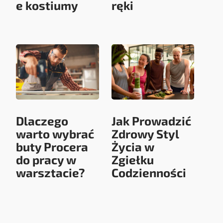
e kostiumy
ręki
Dlaczego
Jak Prowadzić
warto wybrać
Zdrowy Styl
buty Procera
Życia w
do pracy w
Zgiełku
warsztacie?
Codzienności