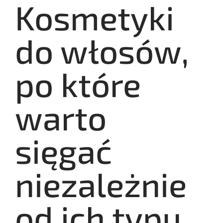
Kosmetyki
do włosów,
po które
warto
sięgać
niezależnie
od ich typu