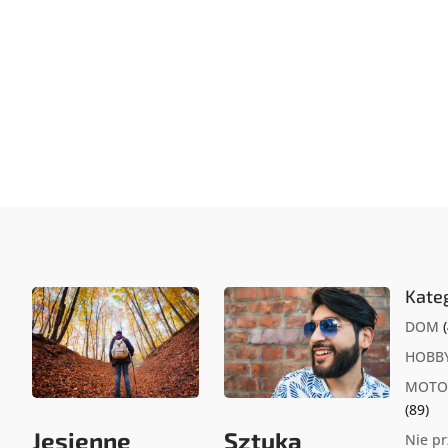
wzmocnić swój organizm, ale nie wiesz,...
Kate
DOM
(
HOBB
MOTO
(89)
Jesienne
Sztuka
Nie p