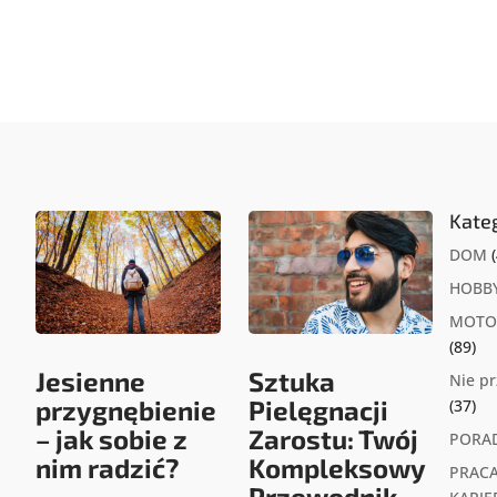
Kate
DOM
(
HOBB
MOTO
(89)
Jesienne
Sztuka
Nie p
przygnębienie
Pielęgnacji
(37)
– jak sobie z
Zarostu: Twój
PORA
nim radzić?
Kompleksowy
PRACA
Przewodnik