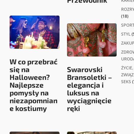
KARIE
ROZR
(18)
SPOR
STYL
(
ZAKU
ZDROW
UROD
W co przebrać
się na
Swarovski
ŻYCIE,
ZWIĄZK
Halloween?
Bransoletki –
SEKS
(
Najlepsze
elegancja i
pomysły na
luksus na
niezapomnian
wyciągnięcie
e kostiumy
ręki