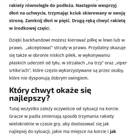
rakiety równolegle do podłoża. Następnie wesprzyj
dłoń na uchwycie, trzymając kciuk skierowany w swoją
stronę. Zamknij dłoń w pięść. Drugą ręką chwyć rakietę
w środkowej częśc
i.
Dzięki backhandowi możesz kierować piłkę w lewo lub w
prawo, „akceptować” strzały w prawo. Przydatny okazuje
się także w obronie niskich piłek, w wykonywaniu
płaskich uderzeń od tyłu, w strzałach „na trzy” oraz „viper
srtike’ach”, które często wykorzystywane są przez osoby,
które nie dysponują dobrym swingiem.
Który chwyt okaże się
najlepszy?
Tutaj wszystko zależy oczywiście od sytuacji na korcie.
Gracze w padla zmieniają sposób trzymania rakiety
wielokrotnie w czasie gry, aby dostosować się jak
najlepiej do sytuacji, jakie ma miejsce na korcie i
jak