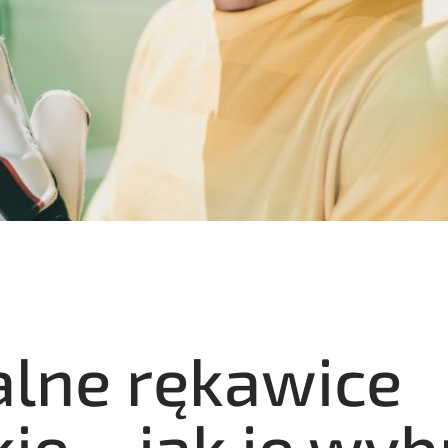
alne rękawice
ie – jak je wyb