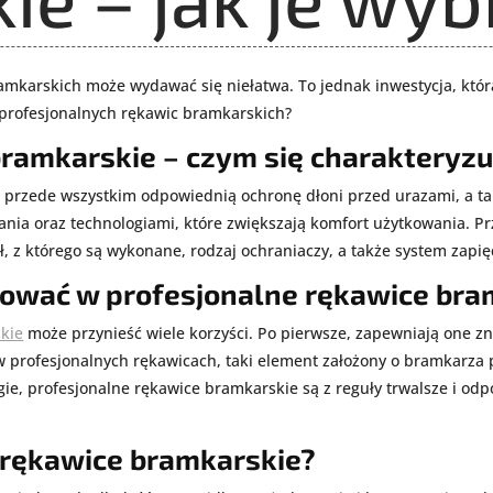
amkarskich może wydawać się niełatwa. To jednak inwestycja, któr
 profesjonalnych rękawic bramkarskich?
bramkarskie – czym się charakteryzu
 przede wszystkim odpowiednią ochronę dłoni przed urazami, a t
ania oraz technologiami, które zwiększają komfort użytkowania. P
 z którego są wykonane, rodzaj ochraniaczy, a także system zapię
ować w profesjonalne rękawice bra
kie
może przynieść wiele korzyści. Po pierwsze, zapewniają one z
profesjonalnych rękawicach, taki element założony o bramkarza p
gie, profesjonalne rękawice bramkarskie są z reguły trwalsze i od
 rękawice bramkarskie?