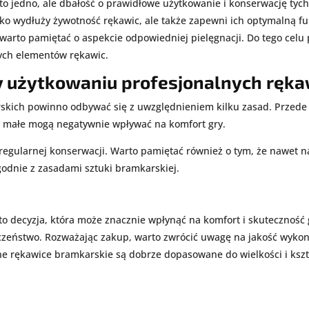
o jedno, ale dbałość o prawidłowe użytkowanie i konserwację tyc
lko wydłuży żywotność rękawic, ale także zapewni ich optymalną fu
arto pamiętać o aspekcie odpowiedniej pielęgnacji. Do tego celu p
nych elementów rękawic.
y użytkowaniu profesjonalnych ręka
skich powinno odbywać się z uwzględnieniem kilku zasad. Przede 
yt małe mogą negatywnie wpływać na komfort gry.
regularnej konserwacji. Warto pamiętać również o tym, że nawet n
godnie z zasadami sztuki bramkarskiej.
 decyzja, która może znacznie wpłynąć na komfort i skuteczność gr
eczeństwo. Rozważając zakup, warto zwrócić uwagę na jakość wykon
lne rękawice bramkarskie są dobrze dopasowane do wielkości i kszta