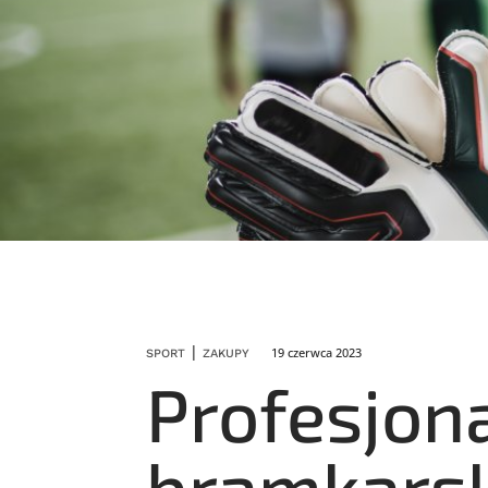
|
19 czerwca 2023
SPORT
ZAKUPY
Profesjon
bramkarsk