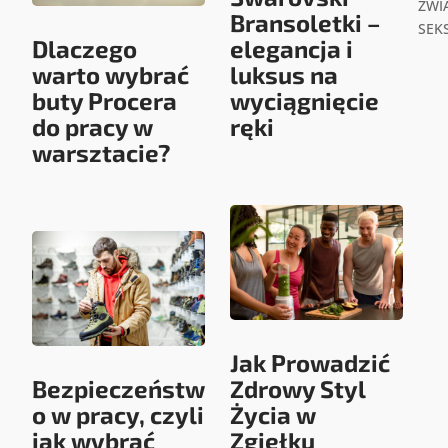
ZWIĄ
Bransoletki –
SEK
Dlaczego
elegancja i
warto wybrać
luksus na
buty Procera
wyciągnięcie
do pracy w
ręki
warsztacie?
Jak Prowadzić
Bezpieczeństw
Zdrowy Styl
o w pracy, czyli
Życia w
jak wybrać
Zgiełku