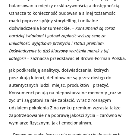
balansowania między ekskluzywnością a dostępnością.
Oznacza to konieczność budowania silnej tożsamości
marki poprzez spójny storytelling i unikalne
doświadczenia konsumenckie. –
Konsumenci są coraz
bardziej świadomi i gotowi zapłacić wyższą cenę za
unikalność, wyjątkowe przeżycia i status premium.
Doświadczenie to dziś kluczowy wyróżnik marek z tej
kategorii
–
zaznacza przedstawiciel Brown-Forman Polska.
Jak podkreślają analitycy, doświadczenia, których
poszukują klienci, definiowane są przez dostęp do
autentycznych ludzi, miejsc, produktów i przeżyć.
Konsumenci polują na niepowtarzalne momenty „raz w
życiu” i są gotowi za nie zapłacić. Wraz z rosnącym
udziałem pokolenia Z na rynku premium wzrasta także
zapotrzebowanie na poprawę jakości życia – zarówno w
wymiarze fizycznym, jak i emocjonalnym.
–
Zmiany na rynku luksusu nie ograniczają się do wyższych