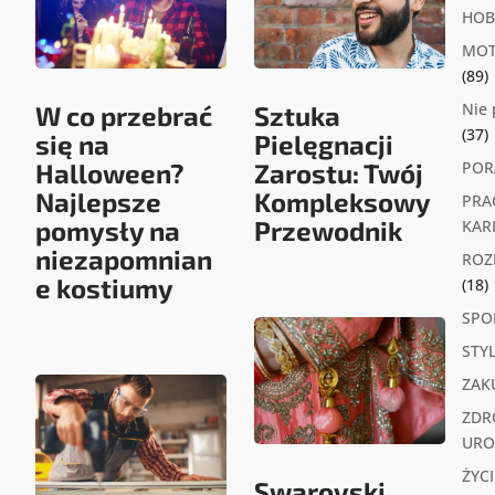
HOB
MOT
(89)
Nie
W co przebrać
Sztuka
(37)
się na
Pielęgnacji
Halloween?
Zarostu: Twój
POR
Najlepsze
Kompleksowy
PRA
pomysły na
Przewodnik
KAR
niezapomnian
ROZ
e kostiumy
(18)
SPO
STY
ZAK
ZDR
URO
ŻYCI
Swarovski