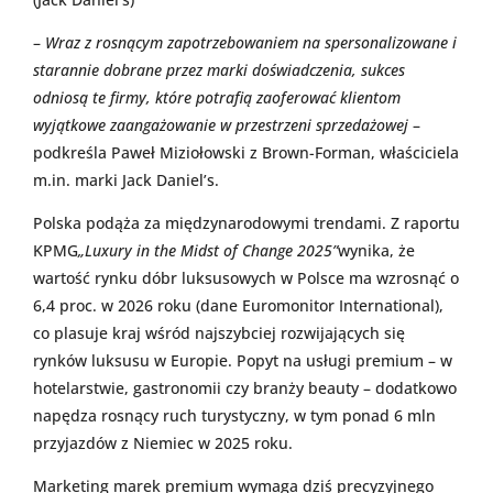
–
Wraz z rosnącym zapotrzebowaniem na spersonalizowane i
starannie dobrane przez marki doświadczenia, sukces
odniosą te firmy, które potrafią zaoferować klientom
wyjątkowe zaangażowanie w przestrzeni sprzedażowej
–
podkreśla Paweł Miziołowski z Brown-Forman, właściciela
m.in. marki Jack Daniel’s.
Polska podąża za międzynarodowymi trendami. Z raportu
KPMG
„Luxury in the Midst of Change 2025”
wynika, że
wartość rynku dóbr luksusowych w Polsce ma wzrosnąć o
6,4 proc. w 2026 roku (dane Euromonitor International),
co plasuje kraj wśród najszybciej rozwijających się
rynków luksusu w Europie. Popyt na usługi premium – w
hotelarstwie, gastronomii czy branży beauty – dodatkowo
napędza rosnący ruch turystyczny, w tym ponad 6 mln
przyjazdów z Niemiec w 2025 roku.
Marketing marek premium wymaga dziś precyzyjnego