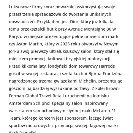
Luksusowe firmy coraz odważniej wykorzystują swoje
przestrzenie sprzedażowe do tworzenia unikalnych
doświadczeń. Przykładem jest Dior, który już kilka lat
temu przekształcił butik przy Avenue Montaigne 30 w
Paryżu w miejsce prezentujące pełne uniwersum marki
czy Aston Martin, który w 2023 roku otworzył w Nowym
Jorku swój pierwszy ultraluksusowy salon, który stał się
miejscem promocji kultowej brytyjskiej motoryzacji.
Przed kilkoma laty, londyński dom towarowy Harrods
gościł w swojej restauracji szefa kuchni Björna Frantzéna,
nagrodzonego trzema gwiazdkami Michelin, prezentując
gościom najbardziej wyszukane portawy. Z kolei Brown-
Forman Global Travel Retail uruchomił na lotnisku
Amsterdam Schiphol specjalny salon inspirowany
warsztatem samochodowym słynnej maki McLaren F1
Team, którego koncern jest sponsorem, łącząc świat
sportów motorowych z promocją swojej flagowej marki
(Jack Daniel’s)