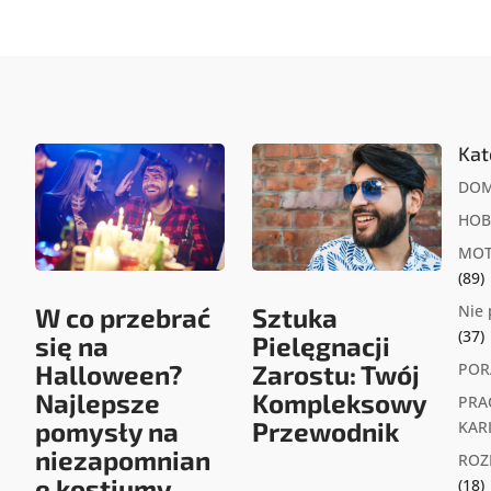
Kat
DO
HOB
MOT
(89)
Nie
W co przebrać
Sztuka
(37)
się na
Pielęgnacji
Halloween?
Zarostu: Twój
POR
Najlepsze
Kompleksowy
PRA
pomysły na
Przewodnik
KAR
niezapomnian
ROZ
e kostiumy
(18)