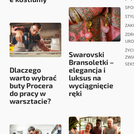
SPO
STY
ZAK
ZDR
URO
ŻYCI
Swarovski
ZWIĄ
Bransoletki –
SEK
Dlaczego
elegancja i
warto wybrać
luksus na
buty Procera
wyciągnięcie
do pracy w
ręki
warsztacie?