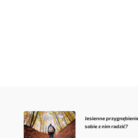
Jak wiadomo, o obowiązku posiadania OC prz
Jesienne przygnębienie
sobie z nim radzić?