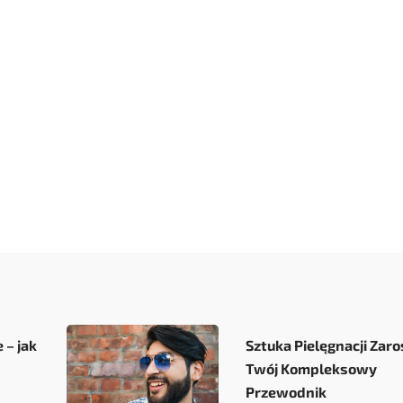
ez każdego właściciela pojazdu stanowi polskie prawo. Nie ma zna
 – jak
Sztuka Pielęgnacji Zaro
Twój Kompleksowy
Przewodnik