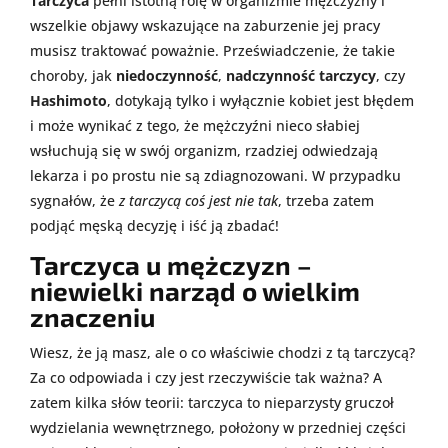
Tarczyca
pełni istotną rolę w organizmie mężczyzny i
wszelkie objawy wskazujące na zaburzenie jej pracy
musisz traktować poważnie. Przeświadczenie, że takie
choroby, jak
niedoczynność
,
nadczynność tarczycy
, czy
Hashimoto
, dotykają tylko i wyłącznie kobiet jest błędem
i może wynikać z tego, że mężczyźni nieco słabiej
wsłuchują się w swój organizm, rzadziej odwiedzają
lekarza i po prostu nie są zdiagnozowani. W przypadku
sygnałów, że
z tarczycą coś jest nie tak
, trzeba zatem
podjąć męską decyzję i iść ją zbadać!
Tarczyca u mężczyzn –
niewielki narząd o wielkim
znaczeniu
Wiesz, że ją masz, ale o co właściwie chodzi z tą tarczycą?
Za co odpowiada i czy jest rzeczywiście tak ważna? A
zatem kilka słów teorii: tarczyca to nieparzysty gruczoł
wydzielania wewnętrznego, położony w przedniej części