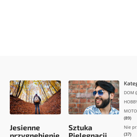
Kate
DOM
(
HOBB
MOTO
(89)
Jesienne
Sztuka
Nie p
przygnębienie
Pielęgnacji
(37)