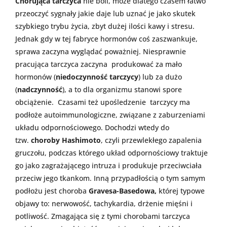
Chorująca tarczyca
nie boli, może dlatego czasem łatwo
przeoczyć sygnały jakie daje lub uznać je jako skutek
szybkiego trybu życia, zbyt dużej ilości kawy i stresu.
Jednak gdy w tej fabryce hormonów coś zaszwankuje,
sprawa zaczyna wyglądać poważniej. Niesprawnie
pracująca tarczyca
zaczyna produkować
za mało
hormonów (
niedoczynność tarczycy
) lub za dużo
(
nadczynność
), a to dla organizmu stanowi spore
obciążenie. Czasami też upośledzenie tarczycy ma
podłoże autoimmunologiczne, związane z zaburzeniami
układu odpornościowego. Dochodzi wtedy do
tzw.
choroby Hashimoto
, czyli przewlekłego zapalenia
gruczołu, podczas którego
układ odpornościowy traktuje
go jako zagrażającego intruza i produkuje przeciwciała
przeciw jego tkankom. Inną przypadłością o tym samym
podłożu jest choroba
Gravesa-Basedowa,
której typowe
objawy to: nerwowość, tachykardia, drżenie mięśni i
potliwość. Zmagająca się z tymi chorobami tarczyca