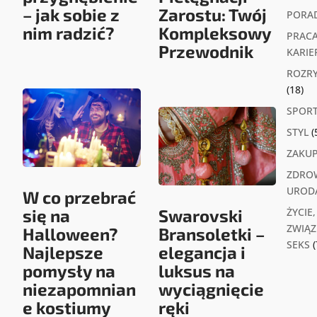
– jak sobie z
Zarostu: Twój
PORA
nim radzić?
Kompleksowy
PRACA
Przewodnik
KARIE
ROZR
(18)
SPOR
STYL
(
ZAKU
ZDROW
UROD
W co przebrać
się na
Swarovski
ŻYCIE,
ZWIĄZK
Halloween?
Bransoletki –
SEKS
(
Najlepsze
elegancja i
pomysły na
luksus na
niezapomnian
wyciągnięcie
e kostiumy
ręki