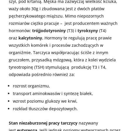
szyi, pod krtanią. Męska ma zazwyczaj wielkość kciuka,
waży około 30g i zbudowana jest z dwóch płatów
pęcherzykowatego miąższu. Mimo niepozornych
rozmiarów ciężko pracuje
– jest
producentem ważnych
hormonów:
trójjodotyroniny
(T3) i
tyroksyny
(T4)
oraz
kalcytoniny.
Hormony te regulują pracę prawie
wszystkich komórek i procesów zachodzących w
organiźmie. Tarczyca współpracując ściśle z innym
gruczołem, przysadką mózgową, która z kolei wydziela
tyreotropinę (TSH) stymulującą produkcję T3 i T4,
odpowiada pośrednio również za:
rozrost organizmu,
transport aminokwasów i syntezę białek,
wzrost poziomu glukozy we krwi,
rozkład tłuszczów depozytowych.
Stan niezaburzonej pracy tarczycy
nazywany
jest
eutyreozą.
Jeśli jednak poziomy wytwarzanych przez