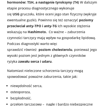
hormonów:
TSH, a następnie tyroksyny (T4)
W dalszym
etapie procesu diagnostycznego wykonuje
się
USG
gruczołu, które oceni jego stan fizyczny (wykryje
ewentualne guzki). Powinno się też oznaczyć
poziomy
przeciwciał anty-TPO i anty-TG
Ich wysokie stężenia
wskazują na
Hashimoto.
Co ważne – zaburzenia
czynności tarczycy mają wpływ na gospodarkę lipidową.
Podczas diagnostyki warto więc
sprawdzić
również
poziom
cholesterolu
, ponieważ jego
wysoki poziom jest jednym z głównych czynników
ryzyka
zawału serca i udaru
.
Natomiast nieleczone schorzenia tarczycy mogą
spowodować poważne zaburzenia, takie jak:
niewydolność serca,
osteoporoza,
bezpłodność,
przełom tarczycowy
– nagłe
i bardzo niebezpieczne