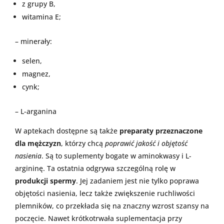
z grupy B,
witamina E;
– minerały:
selen,
magnez,
cynk;
– L-arganina
W aptekach dostępne są także
preparaty przeznaczone
dla mężczyzn
, którzy chcą
poprawić jakość i objętość
nasienia
. Są to suplementy bogate w aminokwasy i L-
argininę. Ta ostatnia odgrywa szczególną rolę w
produkcji spermy
. Jej zadaniem jest nie tylko poprawa
objętości nasienia, lecz także zwiększenie ruchliwości
plemników, co przekłada się na znaczny wzrost szansy na
poczęcie. Nawet krótkotrwała suplementacja przy