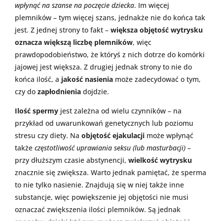
wpłynąć na szanse na poczęcie dziecka
. Im więcej
plemników – tym więcej szans, jednakże nie do końca tak
jest. Z jednej strony to fakt –
większa objętość wytrysku
oznacza większą liczbę plemników
, więc
prawdopodobieństwo, że któryś z nich dotrze do komórki
jajowej jest większa. Z drugiej jednak strony to nie do
końca ilość, a
jakość nasienia
może zadecydować o tym,
czy do
zapłodnienia
dojdzie.
Ilość spermy
jest zależna od wielu czynników – na
przykład od uwarunkowań genetycznych lub poziomu
stresu czy diety. Na
objętość ejakulacji
może wpłynąć
także
częstotliwość uprawiania seksu (lub masturbacji)
–
przy dłuższym czasie abstynencji,
wielkość wytrysku
znacznie się zwiększa. Warto jednak pamiętać, że sperma
to nie tylko nasienie. Znajdują się w niej także inne
substancje, więc powiększenie jej objętości nie musi
oznaczać zwiększenia ilości plemników. Są jednak