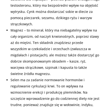
testosteronu, który ma bezpośredni wpływ na objętość
wytrysku. Cynk można dostarczać sobie w diecie za
pomocą pieczarek, sezamu, dzikiego ryżu i warzyw
strączkowych.
Magnez – to minerał, który ma niebagatelny wpływ na
cały organizm, od naczyń krwionośnych, poprzez stawy
aż do mięśni. Ten składnik znajdziesz przede
wszystkim w czekoladzie i orzechach (zwłaszcza w
migdałach i pistacjach), ale możesz także dostarczyć go
dobrze skomponowanym obiadem – kasze, ryż,
warzywa strączkowe, szpinak i kapusta to także
świetne źródła magnezu.
Selen ma za zadanie normowanie hormonów i
regulowanie cyrkulacji krwi. To on wpływa na
wzmocnienie erekcji i produkcję plemników. Na
szczęście wprowadzenie go do codziennej diety nie jest
trudne, ponieważ znajduje się w wołowinie, indyku,