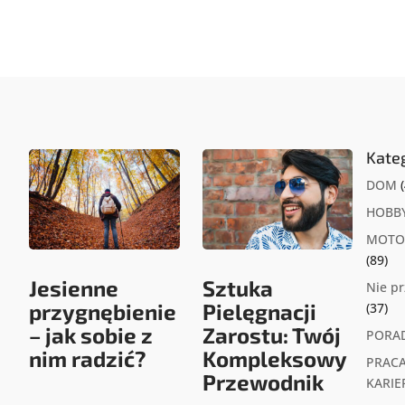
Kate
DOM
(
HOBB
MOTO
(89)
Jesienne
Sztuka
Nie p
przygnębienie
Pielęgnacji
(37)
– jak sobie z
Zarostu: Twój
PORA
nim radzić?
Kompleksowy
PRACA
Przewodnik
KARIE