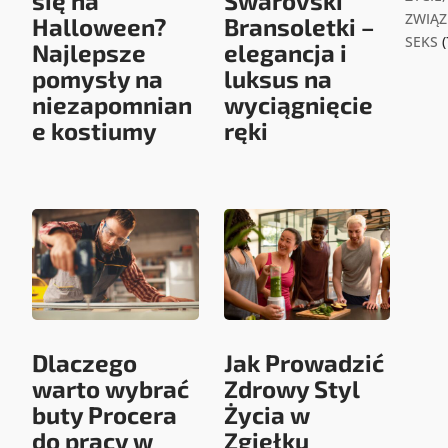
się na
Swarovski
ZWIĄZK
Halloween?
Bransoletki –
SEKS
(
Najlepsze
elegancja i
pomysły na
luksus na
niezapomnian
wyciągnięcie
e kostiumy
ręki
Dlaczego
Jak Prowadzić
warto wybrać
Zdrowy Styl
buty Procera
Życia w
do pracy w
Zgiełku