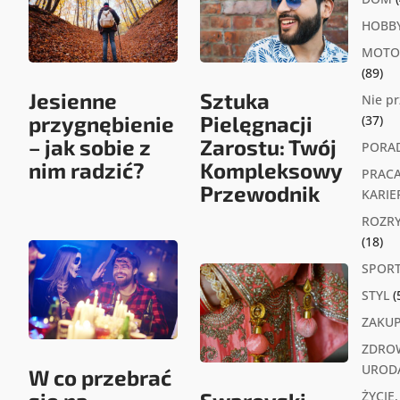
HOBB
MOTO
(89)
Jesienne
Sztuka
Nie p
przygnębienie
Pielęgnacji
(37)
– jak sobie z
Zarostu: Twój
PORA
nim radzić?
Kompleksowy
PRACA
Przewodnik
KARIE
ROZR
(18)
SPOR
STYL
(
ZAKU
ZDROW
UROD
W co przebrać
ŻYCIE,