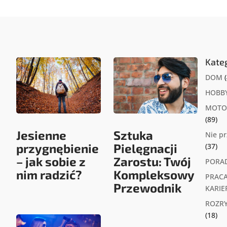
Kate
DOM
(
HOBB
MOTO
(89)
Jesienne
Sztuka
Nie p
przygnębienie
Pielęgnacji
(37)
– jak sobie z
Zarostu: Twój
PORA
nim radzić?
Kompleksowy
PRACA
Przewodnik
KARIE
ROZR
(18)