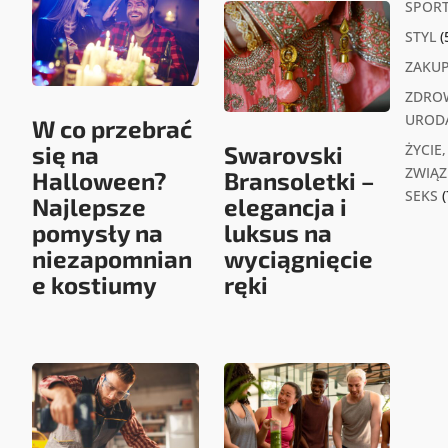
SPOR
STYL
(
ZAKU
ZDROW
UROD
W co przebrać
się na
Swarovski
ŻYCIE,
ZWIĄZK
Halloween?
Bransoletki –
SEKS
(
Najlepsze
elegancja i
pomysły na
luksus na
niezapomnian
wyciągnięcie
e kostiumy
ręki