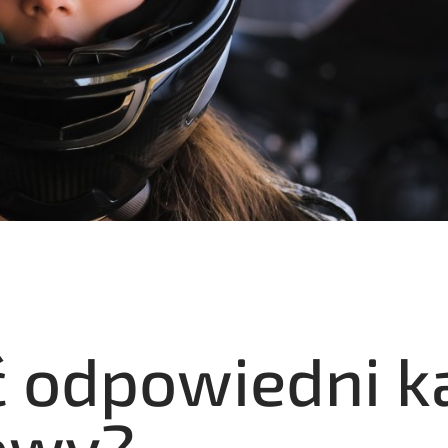
ć odpowiedni k
owy?