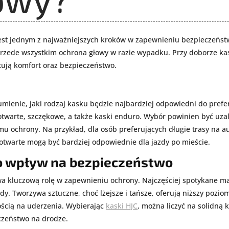
t jednym z najważniejszych kroków w zapewnieniu bezpieczeństw
e przede wszystkim ochrona głowy w razie wypadku. Przy doborze 
tują komfort oraz bezpieczeństwo.
mienie, jaki rodzaj kasku będzie najbardziej odpowiedni do prefe
, otwarte, szczękowe, a także kaski enduro. Wybór powinien być uz
u ochrony. Na przykład, dla osób preferujących długie trasy na au
otwarte mogą być bardziej odpowiednie dla jazdy po mieście.
go wpływ na bezpieczeństwo
wa kluczową rolę w zapewnieniu ochrony. Najczęściej spotykane ma
ady. Tworzywa sztuczne, choć lżejsze i tańsze, oferują niższy po
ością na uderzenia. Wybierając
kaski HJC
, można liczyć na solidną 
eczeństwo na drodze.