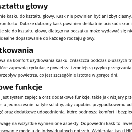
ztałtu głowy
 kasku do kształtu głowy. Kask nie powinien być ani zbyt ciasny, 
komfortu. Dobrze dobrany kask powinien delikatnie uciskać skroni
e się do kształtu głowy, dlatego na początku może wydawać się n
ą idealne dopasowanie do każdego rodzaju głowy.
ytkowania
ływa na komfort użytkowania kasku, zwłaszcza podczas dłuższych 
tóre zapewnią cyrkulację powietrza i zmniejszą ryzyko przegrzania
zepływ powietrza, co jest szczególnie istotne w gorące dni.
kowe funkcje
jest system zapięcia oraz dodatkowe funkcje, takie jak wizjery pr
e, a jednocześnie na tyle solidny, aby zapobiec przypadkowemu o
ęć oraz dodatkowe udogodnienia, które podnoszą komfort i bezpi
uwagę na wszystkie wymienione aspekty. Odpowiedni kask to inwes
pasowanie modelu do indywidualnych potrzeb. Wybierając kaski HJ