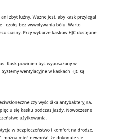
ani zbyt luźny. Ważne jest, aby kask przylegał
e i czoło, bez wywoływania bólu. Warto
ieco ciasny. Przy wyborze kasków HJC dostępne
tras. Kask powinien być wyposażony w
. Systemy wentylacyjne w kaskach HJC są
zeciwsłoneczne czy wyściółka antybakteryjna.
dpięciu się kasku podczas jazdy. Nowoczesne
eczeństwo użytkowania.
tycja w bezpieczeństwo i komfort na drodze,
C, można mieć pewność, że dokonuje się