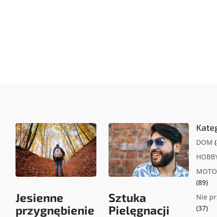
Kate
DOM
(
HOBB
MOTO
(89)
Jesienne
Sztuka
Nie p
przygnębienie
Pielęgnacji
(37)