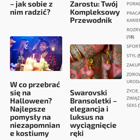
– jak sobie z
Zarostu: Twój
PORA
nim radzić?
Kompleksowy
PRACA
Przewodnik
KARIE
ROZR
(18)
SPOR
STYL
(
ZAKU
ZDROW
UROD
W co przebrać
się na
Swarovski
ŻYCIE,
ZWIĄZK
Halloween?
Bransoletki –
SEKS
(
Najlepsze
elegancja i
pomysły na
luksus na
niezapomnian
wyciągnięcie
e kostiumy
ręki