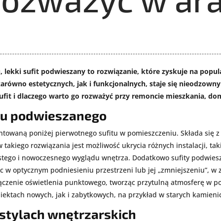
, lekki sufit podwieszany to rozwiązanie, które zyskuje na popu
, zarówno estetycznych, jak i funkcjonalnych, staje się nieodzo
sufit i dlaczego warto go rozważyć przy remoncie mieszkania, dom
itu podwieszanego
towaną poniżej pierwotnego sufitu w pomieszczeniu. Składa się z 
takiego rozwiązania jest możliwość ukrycia różnych instalacji, tak
stego i nowoczesnego wyglądu wnętrza. Dodatkowo sufity podwiesz
 optycznym podniesieniu przestrzeni lub jej „zmniejszeniu”, w za
ączenie oświetlenia punktowego, tworząc przytulną atmosferę w po
iektach nowych, jak i zabytkowych, na przykład w starych kamieni
stylach wnętrzarskich