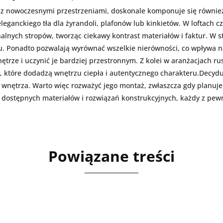
e z nowoczesnymi przestrzeniami, doskonale komponuje się również
eganckiego tła dla żyrandoli, plafonów lub kinkietów. W loftach cz
lnych stropów, tworząc ciekawy kontrast materiałów i faktur. W s
. Ponadto pozwalają wyrównać wszelkie nierówności, co wpływa na
trze i uczynić je bardziej przestronnym. Z kolei w aranżacjach r
 które dodadzą wnętrzu ciepła i autentycznego charakteru.Decyduj
ść wnętrza. Warto więc rozważyć jego montaż, zwłaszcza gdy plan
 dostępnych materiałów i rozwiązań konstrukcyjnych, każdy z pewn
Powiązane treści