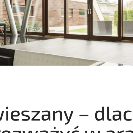
wieszany – dla
rozważyć w ara