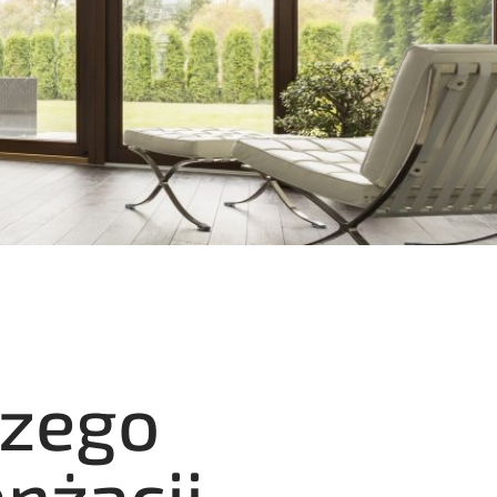
czego
nżacji