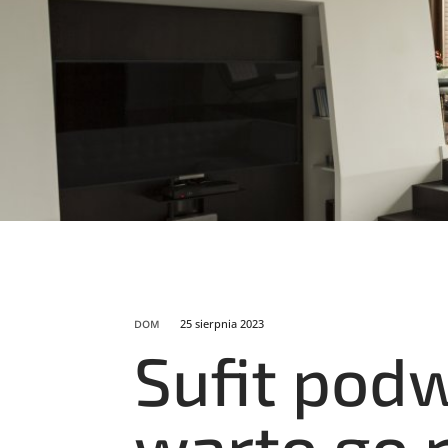
25 sierpnia 2023
DOM
Sufit pod
warto go 