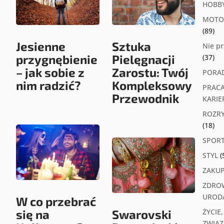
HOBB
MOTO
(89)
Jesienne
Sztuka
Nie p
przygnębienie
Pielęgnacji
(37)
– jak sobie z
Zarostu: Twój
PORA
nim radzić?
Kompleksowy
PRACA
Przewodnik
KARIE
ROZR
(18)
SPOR
STYL
(
ZAKU
ZDROW
UROD
W co przebrać
się na
Swarovski
ŻYCIE,
ZWIĄZK