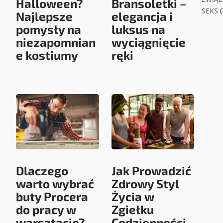
Halloween?
Bransoletki –
SEKS
(
Najlepsze
elegancja i
pomysły na
luksus na
niezapomnian
wyciągnięcie
e kostiumy
ręki
Dlaczego
Jak Prowadzić
warto wybrać
Zdrowy Styl
buty Procera
Życia w
do pracy w
Zgiełku
warsztacie?
Codzienności