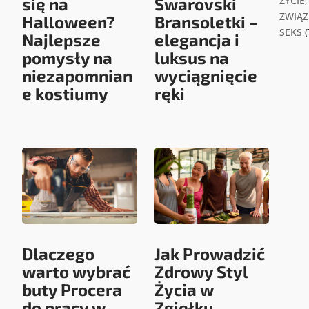
się na
Swarovski
ŻYCIE,
ZWIĄZK
Halloween?
Bransoletki –
SEKS
(
Najlepsze
elegancja i
pomysły na
luksus na
niezapomnian
wyciągnięcie
e kostiumy
ręki
Dlaczego
Jak Prowadzić
warto wybrać
Zdrowy Styl
buty Procera
Życia w
do pracy w
Zgiełku