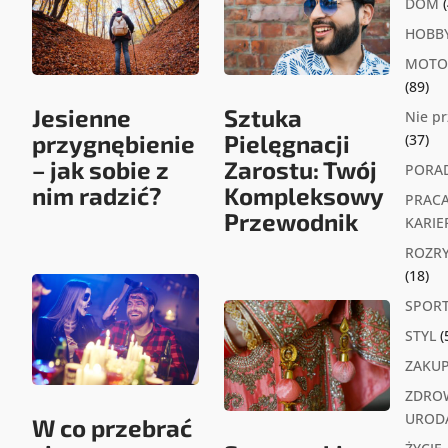
DOM
(
HOBB
MOTO
(89)
Jesienne
Sztuka
Nie p
przygnębienie
Pielęgnacji
(37)
– jak sobie z
Zarostu: Twój
PORA
nim radzić?
Kompleksowy
PRACA
Przewodnik
KARIE
ROZR
(18)
SPOR
STYL
(
ZAKU
ZDROW
UROD
W co przebrać