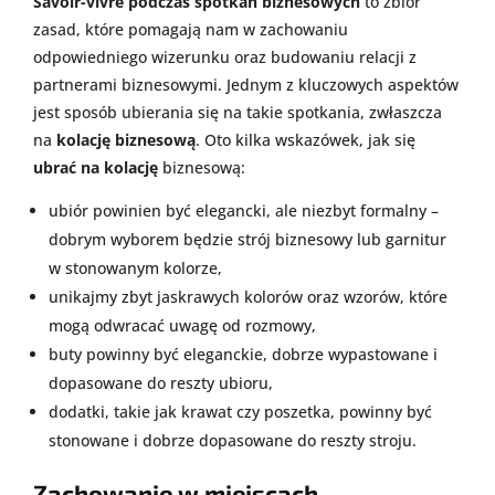
Savoir-vivre podczas spotkań biznesowych
to zbiór
zasad, które pomagają nam w zachowaniu
odpowiedniego wizerunku oraz budowaniu relacji z
partnerami biznesowymi. Jednym z kluczowych aspektów
jest sposób ubierania się na takie spotkania, zwłaszcza
na
kolację biznesową
. Oto kilka wskazówek, jak się
ubrać na kolację
biznesową:
ubiór powinien być elegancki, ale niezbyt formalny –
dobrym wyborem będzie strój biznesowy lub garnitur
w stonowanym kolorze,
unikajmy zbyt jaskrawych kolorów oraz wzorów, które
mogą odwracać uwagę od rozmowy,
buty powinny być eleganckie, dobrze wypastowane i
dopasowane do reszty ubioru,
dodatki, takie jak krawat czy poszetka, powinny być
stonowane i dobrze dopasowane do reszty stroju.
Zachowanie w miejscach