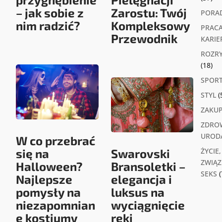
– jak sobie z
Zarostu: Twój
PORA
nim radzić?
Kompleksowy
PRACA
Przewodnik
KARIE
ROZR
(18)
SPOR
STYL
(
ZAKU
ZDROW
UROD
W co przebrać
się na
Swarovski
ŻYCIE,
ZWIĄZK
Halloween?
Bransoletki –
SEKS
(
Najlepsze
elegancja i
pomysły na
luksus na
niezapomnian
wyciągnięcie
e kostiumy
ręki