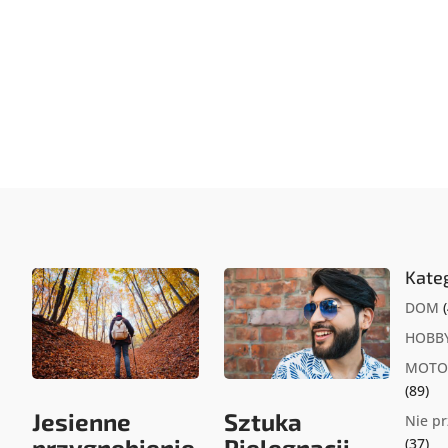
Kate
DOM
(
HOBB
MOTO
(89)
Jesienne
Sztuka
Nie p
przygnębienie
Pielęgnacji
(37)