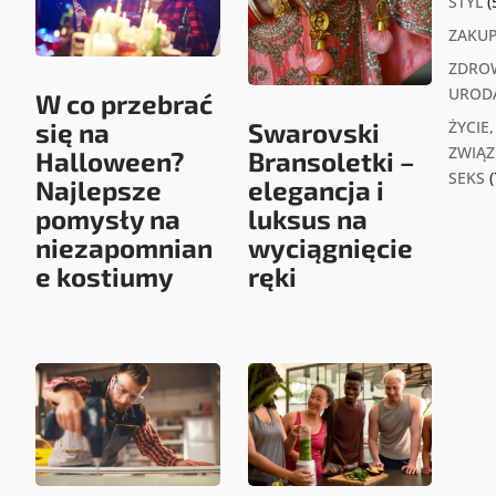
STYL
(
ZAKU
ZDROW
UROD
W co przebrać
się na
Swarovski
ŻYCIE,
ZWIĄZK
Halloween?
Bransoletki –
SEKS
(
Najlepsze
elegancja i
pomysły na
luksus na
niezapomnian
wyciągnięcie
e kostiumy
ręki