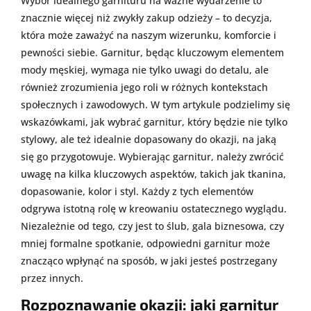
Wybór idealnego garnituru na ważne wydarzenie to
znacznie więcej niż zwykły zakup odzieży – to decyzja,
która może zaważyć na naszym wizerunku, komforcie i
pewności siebie. Garnitur, będąc kluczowym elementem
mody męskiej, wymaga nie tylko uwagi do detalu, ale
również zrozumienia jego roli w różnych kontekstach
społecznych i zawodowych. W tym artykule podzielimy się
wskazówkami, jak wybrać garnitur, który będzie nie tylko
stylowy, ale też idealnie dopasowany do okazji, na jaką
się go przygotowuje. Wybierając garnitur, należy zwrócić
uwagę na kilka kluczowych aspektów, takich jak tkanina,
dopasowanie, kolor i styl. Każdy z tych elementów
odgrywa istotną rolę w kreowaniu ostatecznego wyglądu.
Niezależnie od tego, czy jest to ślub, gala biznesowa, czy
mniej formalne spotkanie, odpowiedni garnitur może
znacząco wpłynąć na sposób, w jaki jesteś postrzegany
przez innych.
Rozpoznawanie okazji: jaki garnitur