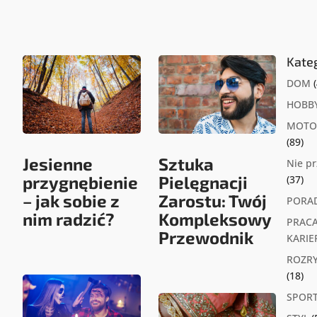
Kate
DOM
(
HOBB
MOTO
(89)
Jesienne
Sztuka
Nie p
przygnębienie
Pielęgnacji
(37)
– jak sobie z
Zarostu: Twój
PORA
nim radzić?
Kompleksowy
PRACA
Przewodnik
KARIE
ROZR
(18)
SPOR